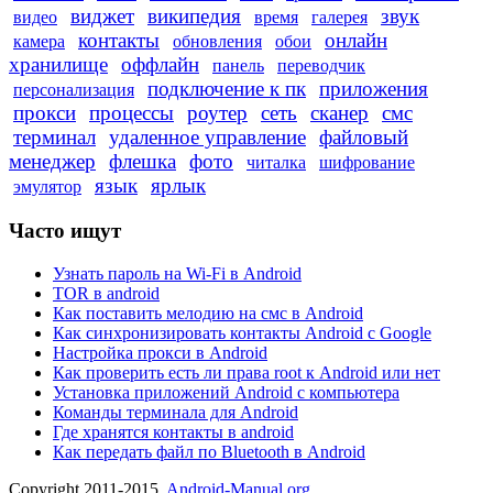
виджет
википедия
звук
видео
время
галерея
контакты
онлайн
камера
обновления
обои
хранилище
оффлайн
панель
переводчик
подключение к пк
приложения
персонализация
прокси
процессы
роутер
сеть
сканер
смс
терминал
удаленное управление
файловый
менеджер
флешка
фото
читалка
шифрование
язык
ярлык
эмулятор
Часто ищут
Узнать пароль на Wi-Fi в Android
TOR в android
Как поставить мелодию на смс в Android
Как синхронизировать контакты Android с Google
Настройка прокси в Android
Как проверить есть ли права root к Android или нет
Установка приложений Android с компьютера
Команды терминала для Android
Где хранятся контакты в android
Как передать файл по Bluetooth в Android
Copyright 2011-2015.
Android-Manual.org
.