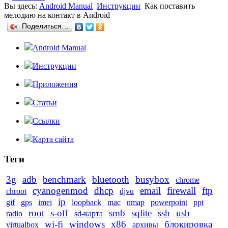
Вы здесь:
Android Manual
Инструкции
Как поставить
мелодию на контакт в Android
Поделиться…
Android Manual
Инструкции
Приложения
Статьи
Ссылки
Карта сайта
Теги
3g
adb
benchmark
bluetooth
busybox
chrome
cyanogenmod
dhcp
email
firewall
ftp
chroot
djvu
ip
gif
gps
imei
loopback
mac
nmap
powerpoint
ppt
root
s-off
smb
sqlite
ssh
usb
radio
sd-карта
wi-fi
windows
x86
блокировка
virtualbox
архивы